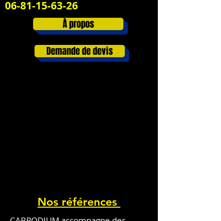
06-81-15-63-26
À propos
Demande de devis
Nos références
CARPODIUM accompagne des