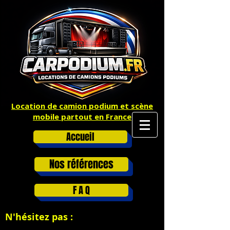
Location de camion podium et scène
mobile partout en France
Accueil
Nos références
F A Q
N'hésitez pas :